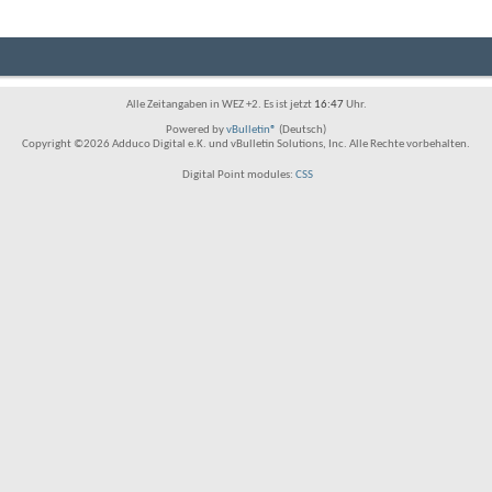
Alle Zeitangaben in WEZ +2. Es ist jetzt
16:47
Uhr.
Powered by
vBulletin®
(Deutsch)
Copyright ©2026 Adduco Digital e.K. und vBulletin Solutions, Inc. Alle Rechte vorbehalten.
Digital Point modules:
CSS