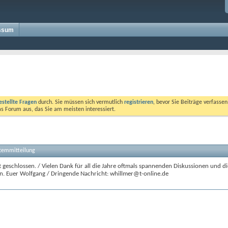
ssum
estellte Fragen
durch. Sie müssen sich vermutlich
registrieren
, bevor Sie Beiträge verfasse
das Forum aus, das Sie am meisten interessiert.
stemmitteilung
 geschlossen. / Vielen Dank für all die Jahre oftmals spannenden Diskussionen und di
n. Euer Wolfgang / Dringende Nachricht: whillmer@t-online.de