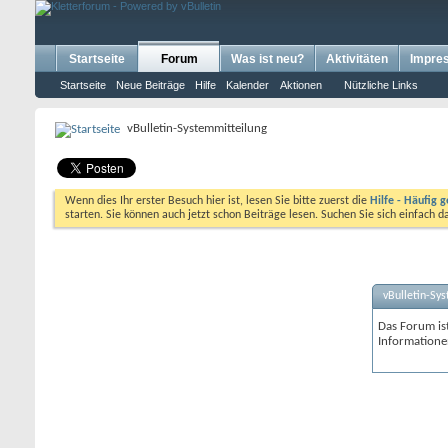
Startseite
Forum
Was ist neu?
Aktivitäten
Impre
Startseite
Neue Beiträge
Hilfe
Kalender
Aktionen
Nützliche Links
vBulletin-Systemmitteilung
Wenn dies Ihr erster Besuch hier ist, lesen Sie bitte zuerst die
Hilfe - Häufig g
starten. Sie können auch jetzt schon Beiträge lesen. Suchen Sie sich einfach 
vBulletin-Sy
Das Forum ist
Informatione