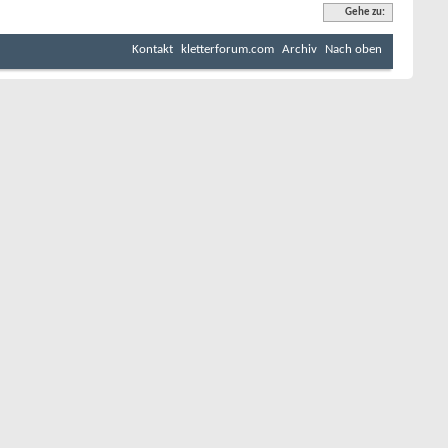
Gehe zu:
Kontakt
kletterforum.com
Archiv
Nach oben