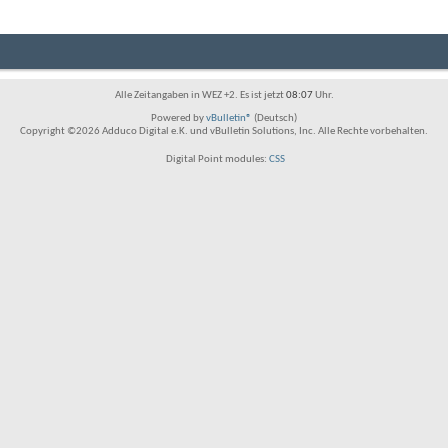
Alle Zeitangaben in WEZ +2. Es ist jetzt
08:07
Uhr.
Powered by
vBulletin®
(Deutsch)
Copyright ©2026 Adduco Digital e.K. und vBulletin Solutions, Inc. Alle Rechte vorbehalten.
Digital Point modules:
CSS