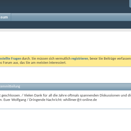
ssum
estellte Fragen
durch. Sie müssen sich vermutlich
registrieren
, bevor Sie Beiträge verfasse
das Forum aus, das Sie am meisten interessiert.
stemmitteilung
 geschlossen. / Vielen Dank für all die Jahre oftmals spannenden Diskussionen und di
n. Euer Wolfgang / Dringende Nachricht: whillmer@t-online.de