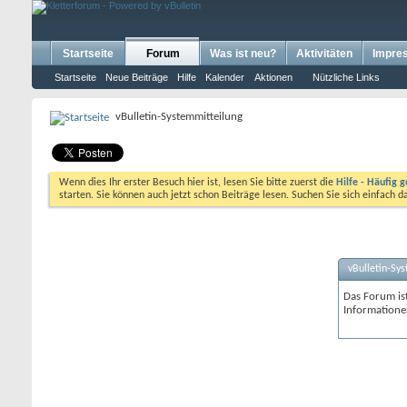
Startseite
Forum
Was ist neu?
Aktivitäten
Impre
Startseite
Neue Beiträge
Hilfe
Kalender
Aktionen
Nützliche Links
vBulletin-Systemmitteilung
Wenn dies Ihr erster Besuch hier ist, lesen Sie bitte zuerst die
Hilfe - Häufig g
starten. Sie können auch jetzt schon Beiträge lesen. Suchen Sie sich einfach 
vBulletin-Sy
Das Forum ist
Informatione