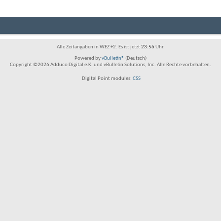
Alle Zeitangaben in WEZ +2. Es ist jetzt
23:56
Uhr.
Powered by
vBulletin®
(Deutsch)
Copyright ©2026 Adduco Digital e.K. und vBulletin Solutions, Inc. Alle Rechte vorbehalten.
Digital Point modules:
CSS