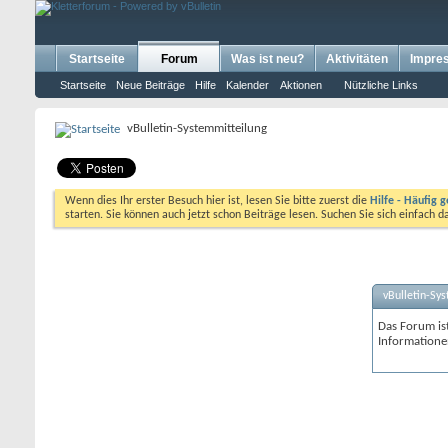
Startseite
Forum
Was ist neu?
Aktivitäten
Impre
Startseite
Neue Beiträge
Hilfe
Kalender
Aktionen
Nützliche Links
vBulletin-Systemmitteilung
Wenn dies Ihr erster Besuch hier ist, lesen Sie bitte zuerst die
Hilfe - Häufig g
starten. Sie können auch jetzt schon Beiträge lesen. Suchen Sie sich einfach 
vBulletin-Sy
Das Forum ist
Informatione