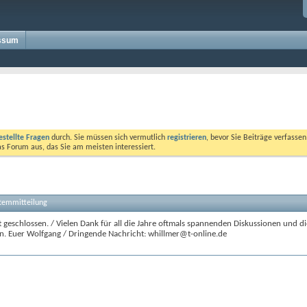
ssum
estellte Fragen
durch. Sie müssen sich vermutlich
registrieren
, bevor Sie Beiträge verfasse
das Forum aus, das Sie am meisten interessiert.
stemmitteilung
 geschlossen. / Vielen Dank für all die Jahre oftmals spannenden Diskussionen und di
n. Euer Wolfgang / Dringende Nachricht: whillmer@t-online.de