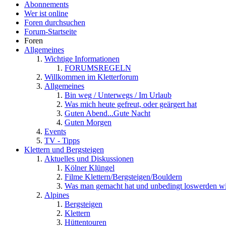
Abonnements
Wer ist online
Foren durchsuchen
Forum-Startseite
Foren
Allgemeines
Wichtige Informationen
FORUMSREGELN
Willkommen im Kletterforum
Allgemeines
Bin weg / Unterwegs / Im Urlaub
Was mich heute gefreut, oder geärgert hat
Guten Abend...Gute Nacht
Guten Morgen
Events
TV - Tipps
Klettern und Bergsteigen
Aktuelles und Diskussionen
Kölner Klüngel
Filme Klettern/Bergsteigen/Bouldern
Was man gemacht hat und unbedingt loswerden wi
Alpines
Bergsteigen
Klettern
Hüttentouren