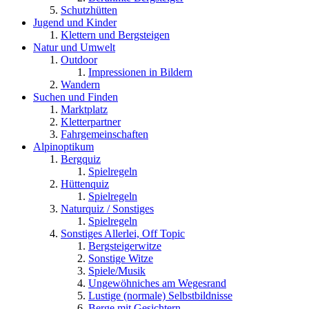
Schutzhütten
Jugend und Kinder
Klettern und Bergsteigen
Natur und Umwelt
Outdoor
Impressionen in Bildern
Wandern
Suchen und Finden
Marktplatz
Kletterpartner
Fahrgemeinschaften
Alpinoptikum
Bergquiz
Spielregeln
Hüttenquiz
Spielregeln
Naturquiz / Sonstiges
Spielregeln
Sonstiges Allerlei, Off Topic
Bergsteigerwitze
Sonstige Witze
Spiele/Musik
Ungewöhniches am Wegesrand
Lustige (normale) Selbstbildnisse
Berge mit Gesichtern