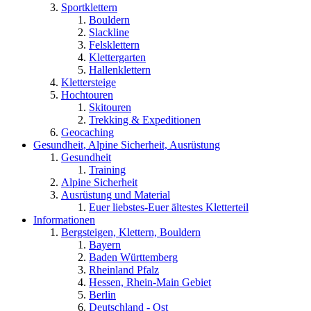
Sportklettern
Bouldern
Slackline
Felsklettern
Klettergarten
Hallenklettern
Klettersteige
Hochtouren
Skitouren
Trekking & Expeditionen
Geocaching
Gesundheit, Alpine Sicherheit, Ausrüstung
Gesundheit
Training
Alpine Sicherheit
Ausrüstung und Material
Euer liebstes-Euer ältestes Kletterteil
Informationen
Bergsteigen, Klettern, Bouldern
Bayern
Baden Württemberg
Rheinland Pfalz
Hessen, Rhein-Main Gebiet
Berlin
Deutschland - Ost