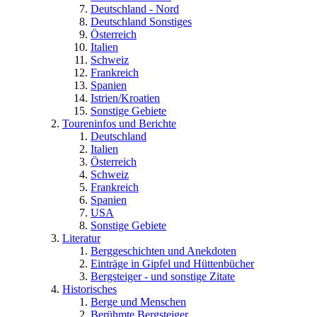
Deutschland - Nord
Deutschland Sonstiges
Österreich
Italien
Schweiz
Frankreich
Spanien
Istrien/Kroatien
Sonstige Gebiete
Toureninfos und Berichte
Deutschland
Italien
Österreich
Schweiz
Frankreich
Spanien
USA
Sonstige Gebiete
Literatur
Berggeschichten und Anekdoten
Einträge in Gipfel und Hüttenbücher
Bergsteiger - und sonstige Zitate
Historisches
Berge und Menschen
Berühmte Bergsteiger