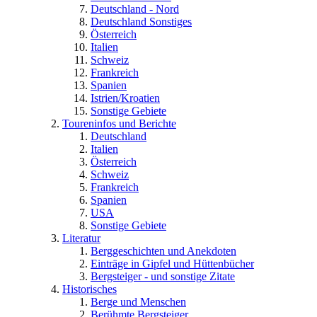
Deutschland - Nord
Deutschland Sonstiges
Österreich
Italien
Schweiz
Frankreich
Spanien
Istrien/Kroatien
Sonstige Gebiete
Toureninfos und Berichte
Deutschland
Italien
Österreich
Schweiz
Frankreich
Spanien
USA
Sonstige Gebiete
Literatur
Berggeschichten und Anekdoten
Einträge in Gipfel und Hüttenbücher
Bergsteiger - und sonstige Zitate
Historisches
Berge und Menschen
Berühmte Bergsteiger