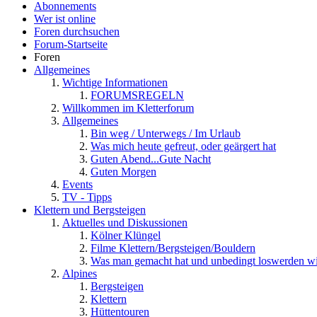
Abonnements
Wer ist online
Foren durchsuchen
Forum-Startseite
Foren
Allgemeines
Wichtige Informationen
FORUMSREGELN
Willkommen im Kletterforum
Allgemeines
Bin weg / Unterwegs / Im Urlaub
Was mich heute gefreut, oder geärgert hat
Guten Abend...Gute Nacht
Guten Morgen
Events
TV - Tipps
Klettern und Bergsteigen
Aktuelles und Diskussionen
Kölner Klüngel
Filme Klettern/Bergsteigen/Bouldern
Was man gemacht hat und unbedingt loswerden wi
Alpines
Bergsteigen
Klettern
Hüttentouren