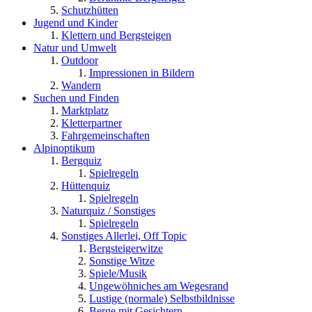
Schutzhütten
Jugend und Kinder
Klettern und Bergsteigen
Natur und Umwelt
Outdoor
Impressionen in Bildern
Wandern
Suchen und Finden
Marktplatz
Kletterpartner
Fahrgemeinschaften
Alpinoptikum
Bergquiz
Spielregeln
Hüttenquiz
Spielregeln
Naturquiz / Sonstiges
Spielregeln
Sonstiges Allerlei, Off Topic
Bergsteigerwitze
Sonstige Witze
Spiele/Musik
Ungewöhniches am Wegesrand
Lustige (normale) Selbstbildnisse
Berge mit Gesichtern