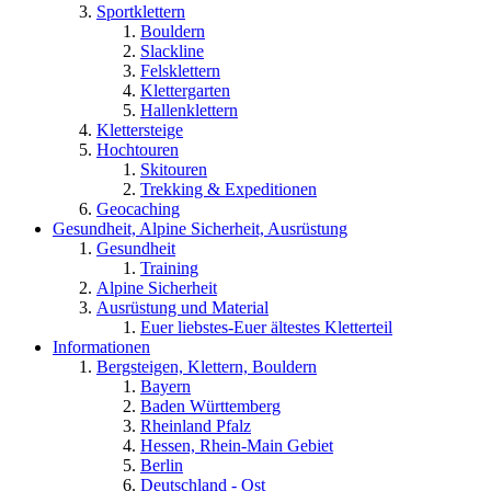
Sportklettern
Bouldern
Slackline
Felsklettern
Klettergarten
Hallenklettern
Klettersteige
Hochtouren
Skitouren
Trekking & Expeditionen
Geocaching
Gesundheit, Alpine Sicherheit, Ausrüstung
Gesundheit
Training
Alpine Sicherheit
Ausrüstung und Material
Euer liebstes-Euer ältestes Kletterteil
Informationen
Bergsteigen, Klettern, Bouldern
Bayern
Baden Württemberg
Rheinland Pfalz
Hessen, Rhein-Main Gebiet
Berlin
Deutschland - Ost