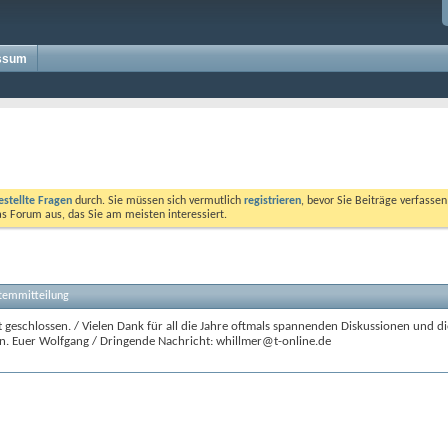
ssum
estellte Fragen
durch. Sie müssen sich vermutlich
registrieren
, bevor Sie Beiträge verfasse
das Forum aus, das Sie am meisten interessiert.
stemmitteilung
 geschlossen. / Vielen Dank für all die Jahre oftmals spannenden Diskussionen und di
n. Euer Wolfgang / Dringende Nachricht: whillmer@t-online.de