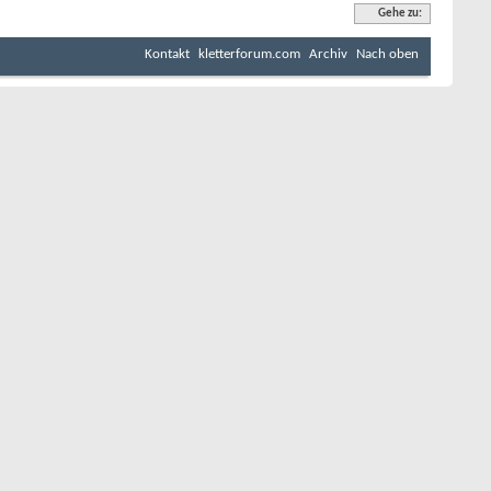
Gehe zu:
Kontakt
kletterforum.com
Archiv
Nach oben