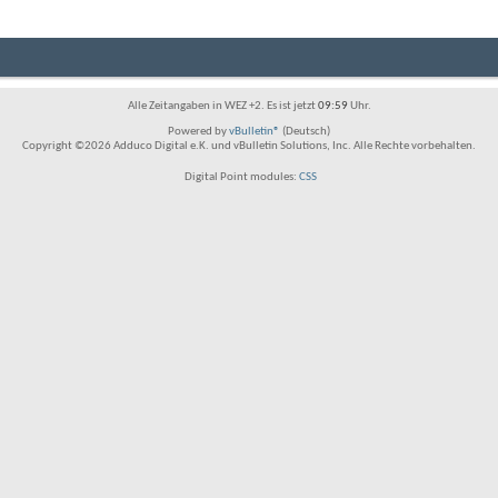
Alle Zeitangaben in WEZ +2. Es ist jetzt
09:59
Uhr.
Powered by
vBulletin®
(Deutsch)
Copyright ©2026 Adduco Digital e.K. und vBulletin Solutions, Inc. Alle Rechte vorbehalten.
Digital Point modules:
CSS