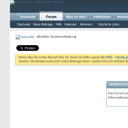
Startseite
Forum
Was ist neu?
Aktivitäten
Impre
Startseite
Neue Beiträge
Hilfe
Kalender
Aktionen
Nützliche Links
vBulletin-Systemmitteilung
Wenn dies Ihr erster Besuch hier ist, lesen Sie bitte zuerst die
Hilfe - Häufig g
starten. Sie können auch jetzt schon Beiträge lesen. Suchen Sie sich einfach 
vBulletin-Sy
Das Forum ist
Informatione