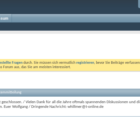
ssum
estellte Fragen
durch. Sie müssen sich vermutlich
registrieren
, bevor Sie Beiträge verfasse
das Forum aus, das Sie am meisten interessiert.
stemmitteilung
 geschlossen. / Vielen Dank für all die Jahre oftmals spannenden Diskussionen und di
n. Euer Wolfgang / Dringende Nachricht: whillmer@t-online.de