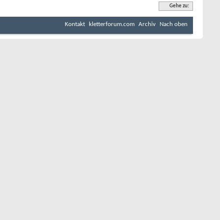
Gehe zu:
Kontakt
kletterforum.com
Archiv
Nach oben