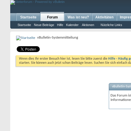
Startseite
Forum
Was ist neu?
Aktivitäten
Impre
Startseite
Neue Beiträge
Hilfe
Kalender
Aktionen
Nützliche Links
vBulletin-Systemmitteilung
Wenn dies Ihr erster Besuch hier ist, lesen Sie bitte zuerst die
Hilfe - Häufig g
starten. Sie können auch jetzt schon Beiträge lesen. Suchen Sie sich einfach 
vBulletin-Sy
Das Forum ist
Informatione