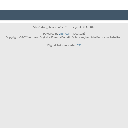
Alle Zeitangaben in WEZ +2. Es ist jetzt
03:38
Uhr.
Powered by
vBulletin®
(Deutsch)
Copyright ©2026 Adduco Digital e.K. und vBulletin Solutions, Inc. Alle Rechte vorbehalten.
Digital Point modules:
CSS