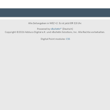
Alle Zeitangaben in WEZ +2. Es ist jetzt
09:13
Uhr.
Powered by
vBulletin®
(Deutsch)
Copyright ©2026 Adduco Digital e.K. und vBulletin Solutions, Inc. Alle Rechte vorbehalten.
Digital Point modules:
CSS