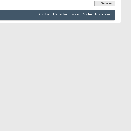
Gehe zu:
Kontakt
kletterforum.com
Archiv
Nach oben