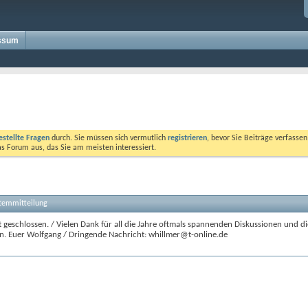
ssum
estellte Fragen
durch. Sie müssen sich vermutlich
registrieren
, bevor Sie Beiträge verfasse
das Forum aus, das Sie am meisten interessiert.
stemmitteilung
 geschlossen. / Vielen Dank für all die Jahre oftmals spannenden Diskussionen und di
n. Euer Wolfgang / Dringende Nachricht: whillmer@t-online.de