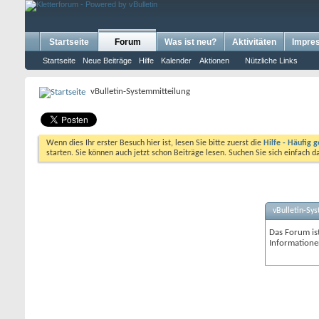
Startseite
Forum
Was ist neu?
Aktivitäten
Impre
Startseite
Neue Beiträge
Hilfe
Kalender
Aktionen
Nützliche Links
vBulletin-Systemmitteilung
Wenn dies Ihr erster Besuch hier ist, lesen Sie bitte zuerst die
Hilfe - Häufig g
starten. Sie können auch jetzt schon Beiträge lesen. Suchen Sie sich einfach 
vBulletin-Sy
Das Forum ist
Informatione