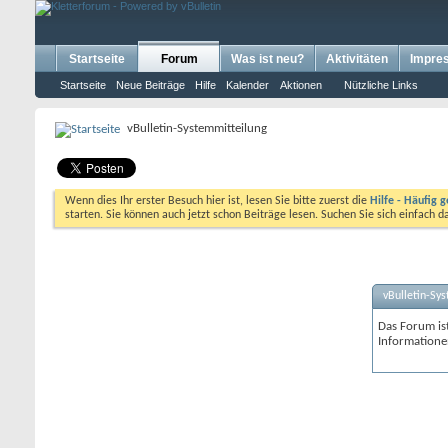
Startseite
Forum
Was ist neu?
Aktivitäten
Impre
Startseite
Neue Beiträge
Hilfe
Kalender
Aktionen
Nützliche Links
vBulletin-Systemmitteilung
Wenn dies Ihr erster Besuch hier ist, lesen Sie bitte zuerst die
Hilfe - Häufig g
starten. Sie können auch jetzt schon Beiträge lesen. Suchen Sie sich einfach 
vBulletin-Sy
Das Forum ist
Informatione