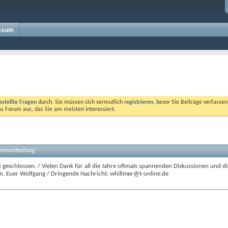
ssum
estellte Fragen
durch. Sie müssen sich vermutlich
registrieren
, bevor Sie Beiträge verfasse
das Forum aus, das Sie am meisten interessiert.
stemmitteilung
 geschlossen. / Vielen Dank für all die Jahre oftmals spannenden Diskussionen und di
n. Euer Wolfgang / Dringende Nachricht: whillmer@t-online.de