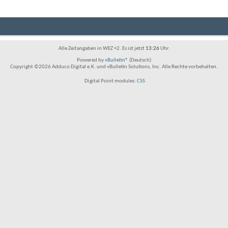
Alle Zeitangaben in WEZ +2. Es ist jetzt
13:26
Uhr.
Powered by
vBulletin®
(Deutsch)
Copyright ©2026 Adduco Digital e.K. und vBulletin Solutions, Inc. Alle Rechte vorbehalten.
Digital Point modules:
CSS