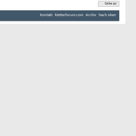
Gehe zu:
Kontakt
kletterforum.com
Archiv
Nach oben