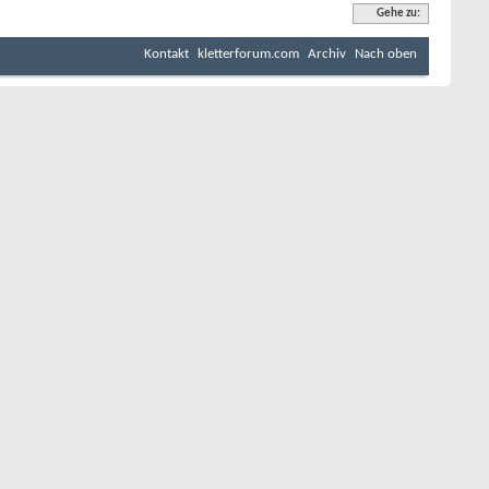
Gehe zu:
Kontakt
kletterforum.com
Archiv
Nach oben