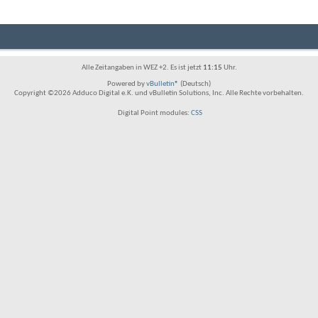
Alle Zeitangaben in WEZ +2. Es ist jetzt
11:15
Uhr.
Powered by
vBulletin®
(Deutsch)
Copyright ©2026 Adduco Digital e.K. und vBulletin Solutions, Inc. Alle Rechte vorbehalten.
Digital Point modules:
CSS