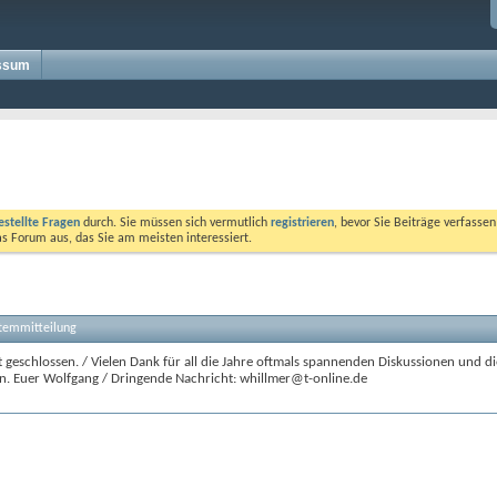
ssum
estellte Fragen
durch. Sie müssen sich vermutlich
registrieren
, bevor Sie Beiträge verfasse
das Forum aus, das Sie am meisten interessiert.
stemmitteilung
 geschlossen. / Vielen Dank für all die Jahre oftmals spannenden Diskussionen und di
n. Euer Wolfgang / Dringende Nachricht: whillmer@t-online.de