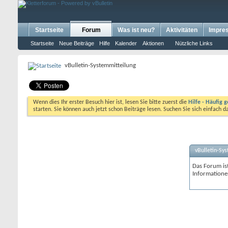
Startseite
Forum
Was ist neu?
Aktivitäten
Impre
Startseite
Neue Beiträge
Hilfe
Kalender
Aktionen
Nützliche Links
vBulletin-Systemmitteilung
Wenn dies Ihr erster Besuch hier ist, lesen Sie bitte zuerst die
Hilfe - Häufig g
starten. Sie können auch jetzt schon Beiträge lesen. Suchen Sie sich einfach 
vBulletin-Sy
Das Forum ist
Informatione