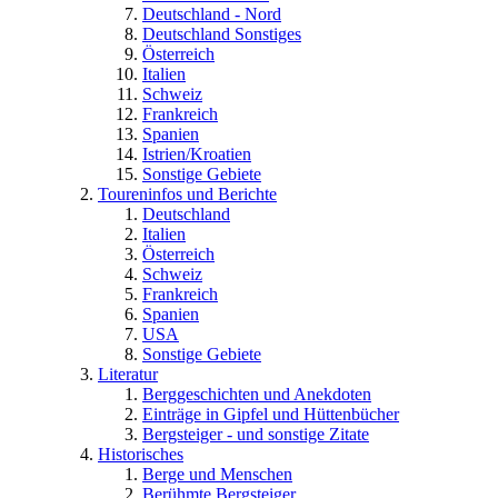
Deutschland - Nord
Deutschland Sonstiges
Österreich
Italien
Schweiz
Frankreich
Spanien
Istrien/Kroatien
Sonstige Gebiete
Toureninfos und Berichte
Deutschland
Italien
Österreich
Schweiz
Frankreich
Spanien
USA
Sonstige Gebiete
Literatur
Berggeschichten und Anekdoten
Einträge in Gipfel und Hüttenbücher
Bergsteiger - und sonstige Zitate
Historisches
Berge und Menschen
Berühmte Bergsteiger