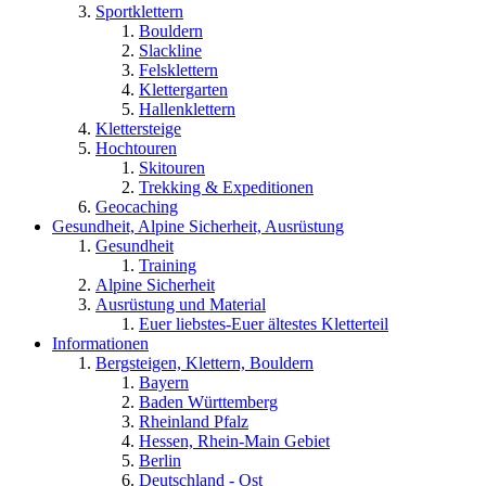
Sportklettern
Bouldern
Slackline
Felsklettern
Klettergarten
Hallenklettern
Klettersteige
Hochtouren
Skitouren
Trekking & Expeditionen
Geocaching
Gesundheit, Alpine Sicherheit, Ausrüstung
Gesundheit
Training
Alpine Sicherheit
Ausrüstung und Material
Euer liebstes-Euer ältestes Kletterteil
Informationen
Bergsteigen, Klettern, Bouldern
Bayern
Baden Württemberg
Rheinland Pfalz
Hessen, Rhein-Main Gebiet
Berlin
Deutschland - Ost