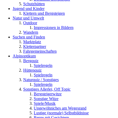
Schutzhütten
Jugend und Kinder
Klettern und Bergsteigen
Natur und Umwelt
Outdoor
Impressionen in Bildern
Wandern
Suchen und Finden
Marktplatz
Kletterpartner
Fahrgemeinschaften
Alpinoptikum
Bergquiz
Spielregeln
Hüttenquiz
Spielregeln
Naturquiz / Sonstiges
Spielregeln
Sonstiges Allerlei, Off Topic
Bergsteigerwitze
Sonstige Witze
Spiele/Musik
Ungewöhniches am Wegesrand
Lustige (normale) Selbstbildnisse
Berge mit Gesichtern