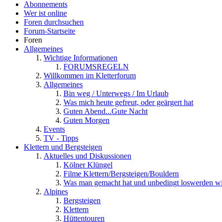
Abonnements
Wer ist online
Foren durchsuchen
Forum-Startseite
Foren
Allgemeines
Wichtige Informationen
FORUMSREGELN
Willkommen im Kletterforum
Allgemeines
Bin weg / Unterwegs / Im Urlaub
Was mich heute gefreut, oder geärgert hat
Guten Abend...Gute Nacht
Guten Morgen
Events
TV - Tipps
Klettern und Bergsteigen
Aktuelles und Diskussionen
Kölner Klüngel
Filme Klettern/Bergsteigen/Bouldern
Was man gemacht hat und unbedingt loswerden wi
Alpines
Bergsteigen
Klettern
Hüttentouren