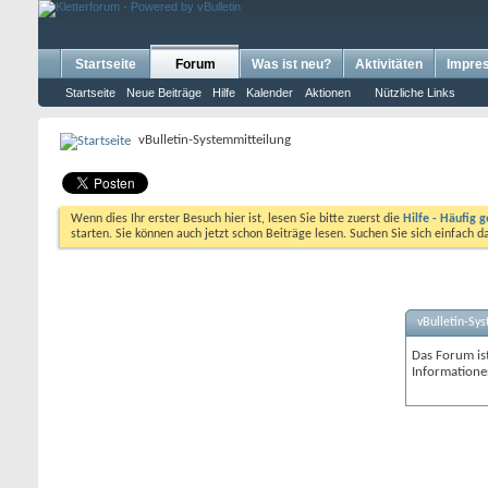
Startseite
Forum
Was ist neu?
Aktivitäten
Impre
Startseite
Neue Beiträge
Hilfe
Kalender
Aktionen
Nützliche Links
vBulletin-Systemmitteilung
Wenn dies Ihr erster Besuch hier ist, lesen Sie bitte zuerst die
Hilfe - Häufig g
starten. Sie können auch jetzt schon Beiträge lesen. Suchen Sie sich einfach 
vBulletin-Sy
Das Forum ist
Informatione