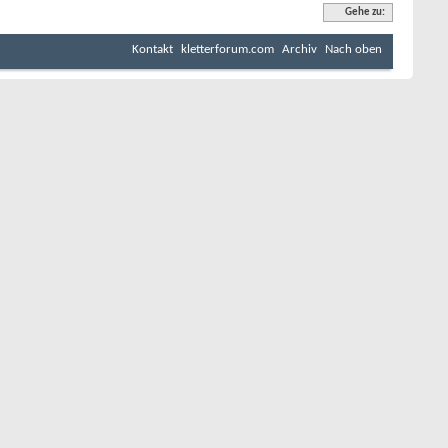
Gehe zu:
Kontakt
kletterforum.com
Archiv
Nach oben