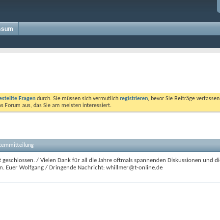
ssum
estellte Fragen
durch. Sie müssen sich vermutlich
registrieren
, bevor Sie Beiträge verfasse
das Forum aus, das Sie am meisten interessiert.
stemmitteilung
 geschlossen. / Vielen Dank für all die Jahre oftmals spannenden Diskussionen und di
n. Euer Wolfgang / Dringende Nachricht: whillmer@t-online.de