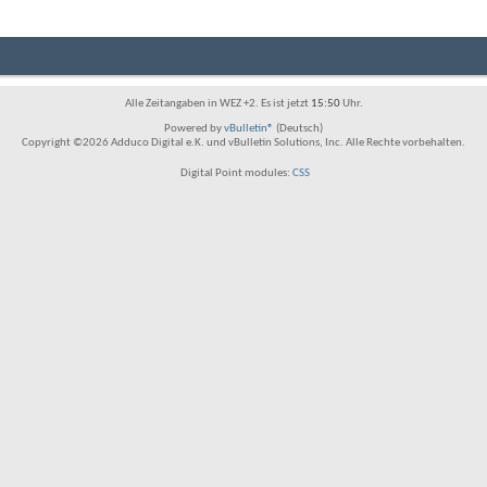
Alle Zeitangaben in WEZ +2. Es ist jetzt
15:50
Uhr.
Powered by
vBulletin®
(Deutsch)
Copyright ©2026 Adduco Digital e.K. und vBulletin Solutions, Inc. Alle Rechte vorbehalten.
Digital Point modules:
CSS