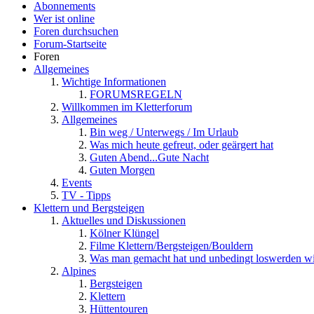
Abonnements
Wer ist online
Foren durchsuchen
Forum-Startseite
Foren
Allgemeines
Wichtige Informationen
FORUMSREGELN
Willkommen im Kletterforum
Allgemeines
Bin weg / Unterwegs / Im Urlaub
Was mich heute gefreut, oder geärgert hat
Guten Abend...Gute Nacht
Guten Morgen
Events
TV - Tipps
Klettern und Bergsteigen
Aktuelles und Diskussionen
Kölner Klüngel
Filme Klettern/Bergsteigen/Bouldern
Was man gemacht hat und unbedingt loswerden wi
Alpines
Bergsteigen
Klettern
Hüttentouren