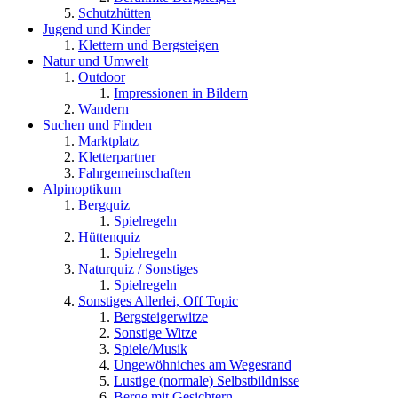
Schutzhütten
Jugend und Kinder
Klettern und Bergsteigen
Natur und Umwelt
Outdoor
Impressionen in Bildern
Wandern
Suchen und Finden
Marktplatz
Kletterpartner
Fahrgemeinschaften
Alpinoptikum
Bergquiz
Spielregeln
Hüttenquiz
Spielregeln
Naturquiz / Sonstiges
Spielregeln
Sonstiges Allerlei, Off Topic
Bergsteigerwitze
Sonstige Witze
Spiele/Musik
Ungewöhniches am Wegesrand
Lustige (normale) Selbstbildnisse
Berge mit Gesichtern