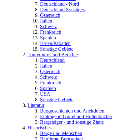
Deutschland - Nord
Deutschland Sonstiges
Österreich
Italien
Schweiz
Frankreich
Spanien
Istrien/Kroatien
Sonstige Gebiete
Toureninfos und Berichte
Deutschland
Italien
Österreich
Schweiz
Frankreich
Spanien
USA
Sonstige Gebiete
Literatur
Berggeschichten und Anekdoten
Einträge in Gipfel und Hüttenbücher
Bergsteiger - und sonstige Zitate
Historisches
Berge und Menschen
Berühmte Bergsteiger