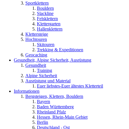
Sportklettern
Bouldern
Slackline
Felsklettern
Klettergarten
Hallenklettern
Klettersteige
Hochtouren
Skitouren
Trekking & Expeditionen
Geocaching
Gesundheit, Alpine Sicherheit, Ausrüstung
Gesundheit
Training
Alpine Sicherheit
Ausrüstung und Material
Euer liebstes-Euer ältestes Kletterteil
Informationen
Bergsteigen, Klettern, Bouldern
Bayern
Baden Württemberg
Rheinland Pfalz
Hessen, Rhein-Main Gebiet
Berlin
Deutschland - Ost