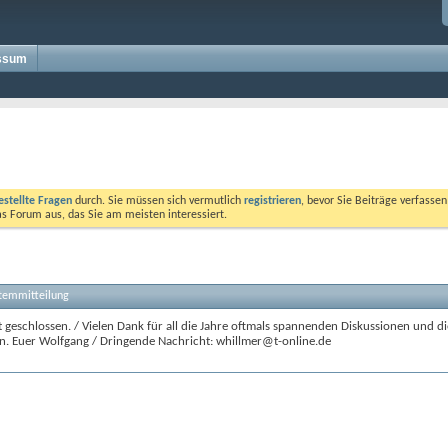
ssum
estellte Fragen
durch. Sie müssen sich vermutlich
registrieren
, bevor Sie Beiträge verfasse
das Forum aus, das Sie am meisten interessiert.
stemmitteilung
 geschlossen. / Vielen Dank für all die Jahre oftmals spannenden Diskussionen und di
n. Euer Wolfgang / Dringende Nachricht: whillmer@t-online.de