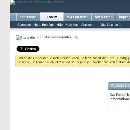
Startseite
Forum
Was ist neu?
Aktivitäten
Impre
Startseite
Neue Beiträge
Hilfe
Kalender
Aktionen
Nützliche Links
vBulletin-Systemmitteilung
Wenn dies Ihr erster Besuch hier ist, lesen Sie bitte zuerst die
Hilfe - Häufig g
starten. Sie können auch jetzt schon Beiträge lesen. Suchen Sie sich einfach 
vBulletin-Sy
Das Forum ist
Informatione