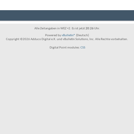
Alle Zeitangaben in WEZ +2. Es ist jetzt
20:26
Uhr.
Powered by
vBulletin®
(Deutsch)
Copyright ©2026 Adduco Digital e.K. und vBulletin Solutions, Inc. Alle Rechte vorbehalten.
Digital Point modules:
CSS