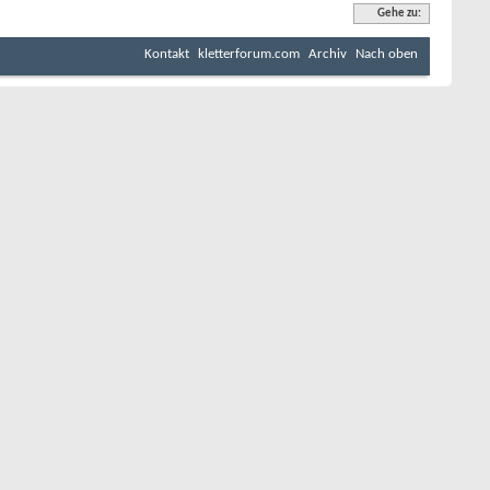
Gehe zu:
Kontakt
kletterforum.com
Archiv
Nach oben