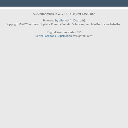
Alle Zeitangaben in WEZ +2. Es ist jetzt
16:25
Uhr.
Powered by
vBulletin®
(Deutsch)
Copyright ©2026 Adduco Digital e.K. und vBulletin Solutions, Inc. Alle Rechte vorbehalten.
Digital Point modules:
CSS
Better Facebook Registration
by Digital Point