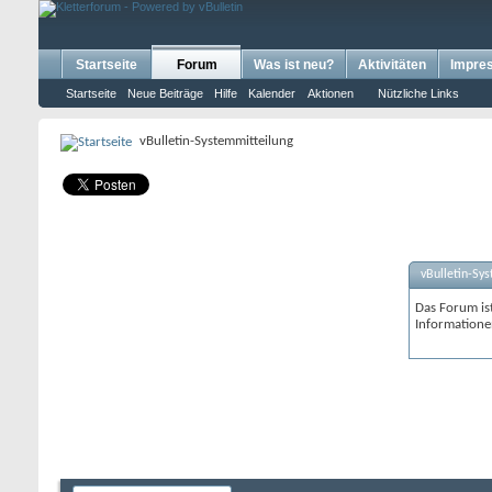
Startseite
Forum
Was ist neu?
Aktivitäten
Impre
Startseite
Neue Beiträge
Hilfe
Kalender
Aktionen
Nützliche Links
vBulletin-Systemmitteilung
vBulletin-Sy
Das Forum ist
Informatione